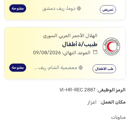
دوما، ريف دمشق
مفتوحة
تمريض
الهلال الأحمر العربي السوري
طبيب/ة أطفال
الموعد النهائي: 09/08/2026
معضمية الشام، ريف دمشق
مفتوحة
طب الأطفال
الرمز الوظيف
ي: VI-HR-REC 2887
مكان العمل
: اعزاز
مناوبات