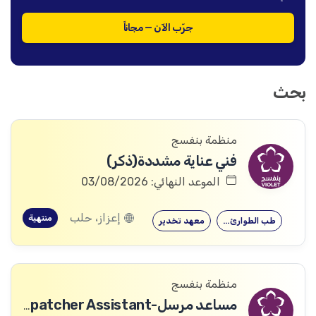
جرّب الآن — مجاناً
بحث
منظمة بنفسج
فني عناية مشددة(ذكر)
الموعد النهائي: 03/08/2026
إعزاز، حلب
منتهية
طب الطوارئ…
معهد تخدير
منظمة بنفسج
مساعد مرسل-Dispatcher Assistant