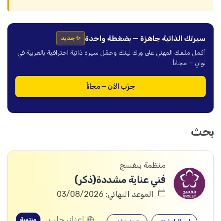
سيرتك الذاتية جاهزة — بضغطة واحدة
✨ جديد
أكمل ملفك المهني على ورك لينك وحمّل سيرة ذاتية احترافية بالعربية في
ثوانٍ — مجاناً.
جرّب الآن — مجاناً
بحث
منظمة بنفسج
فني عناية مشددة(ذكر)
الموعد النهائي: 03/08/2026
إعزاز، حلب
منتهية