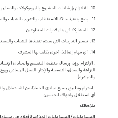
10. الالتزام بإرشادات المشروع والبروتوكولات والمعايير الأخلاقية في جميع الأنشطة.
11. وضع وتنفيذ خطة الاستقطاب والتدريب للشباب والمتطوعين
12. المشاركة في بناء قدرات المتطوعين
13. تيسير التدريبات التي سيتم تنفيذها للشباب والمستفيدين
14. أي مهام إضافية أخرى يكلف بها المشرف
. الإلتزام برؤية ورسالة منظمة البنفسج والمبادئ الإنساني
النزاهة والصدق، التضحية والإيثار، العمل الجماعي وروح ال
والمبادرة)
. احترام وتطبيق جميع مبادئ الحماية من الاستغلال والا
أي استغلال وانتهاك للجنسين
ملاحظة:
المسؤوليات/المسؤوليات المذكورة أعلاه هي مسؤولي