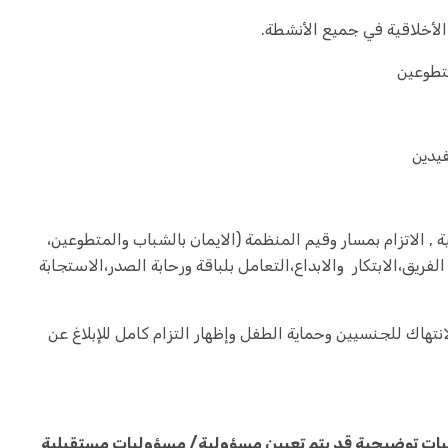
ة , الاتزام بمسار وقيم المنظمة (الايمان بالشباب والمتطوعين،
فريق،الابتكار والابداع،التعامل بلباقة ورحابة الصدر،الاستجابة
نتهاك للجنسيين وحماية الطفل وإظهار التزام كامل للإبلاغ عن
ات توضيحية قد يتم تعيين مسؤولية/ مسؤوليات مستقبلية