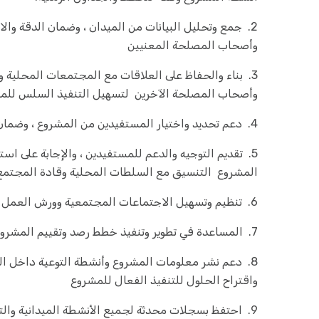
2. جمع وتحليل البيانات من الميدان ، وضمان الدقة والا
وأصحاب المصلحة المعنيين
3. بناء والحفاظ على العلاقات مع المجتمعات المحلية
وأصحاب المصلحة الآخرين لتسهيل التنفيذ السلس للمش
4. دعم تحديد واختيار المستفيدين من المشروع ، وضمان العدالة والالتزام بمعايير المشروع
5. تقديم التوجيه والدعم للمستفيدين ، والإجابة على 
المشروع التنسيق مع السلطات المحلية وقادة المجتمع ل
6. تنظيم وتسهيل الاجتماعات المجتمعية وورش العمل والدورات التدريبية حسب الحاجة
7. المساعدة في تطوير وتنفيذ خطط رصد وتقييم المشروع ، بما في ذلك أدوات ومنهجيات جمع البيانات
8. دعم نشر معلومات المشروع وأنشطة التوعية داخل ا
واقتراح الحلول للتنفيذ الفعال للمشروع
9. احتفظ بسجلات محدثة لجميع الأنشطة الميدانية والتقارير والوثائق المتعلقة بالمشروع