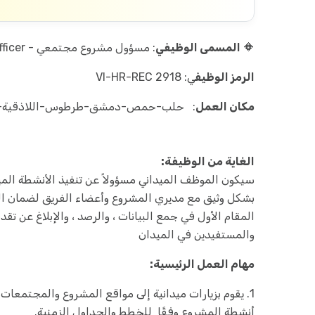
🔶
المسمى الوظيفي
: مسؤول مشروع مجتمعي - Community Project officer
الرمز الوظيف
ي: VI-HR-REC 2918
مكان العمل
: حلب-حمص-دمشق-طرطوس-اللاذقية-
الغاية من الوظيفة:
سيكون الموظف الميداني مسؤولاً عن تنفيذ الأنشطة المي
بشكل وثيق مع مديري المشروع وأعضاء الفريق لضمان ال
المقام الأول في جمع البيانات ، والرصد ، والإبلاغ عن ت
والمستفيدين في الميدان
مهام العمل الرئيسية:
1. يقوم بزيارات ميدانية إلى مواقع المشروع والمجتمعات
أنشطة المشروع وفقًا للخطط والجداول الزمنية.