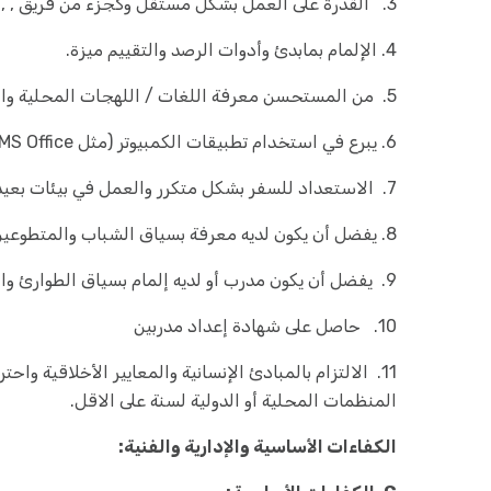
3. القدرة على العمل بشكل مستقل وكجزء من فريق , ,إظهار المرونة والقدرة على التكيف في بيئة سريعة الخطى.
4. الإلمام بمابدئ وأدوات الرصد والتقييم ميزة.
5. من المستحسن معرفة اللغات / اللهجات المحلية والحساسيات الثقافية في المنطقة المخصصة.
6. يبرع في استخدام تطبيقات الكمبيوتر (مثل MS Office وبرامج إدارة البيانات).
7. الاستعداد للسفر بشكل متكرر والعمل في بيئات بعيدة أو صعبة.
8. يفضل أن يكون لديه معرفة بسياق الشباب والمتطوعين في المجتمع
9. يفضل أن يكون مدرب أو لديه إلمام بسياق الطوارئ والكوارث
10. حاصل على شهادة إعداد مدربين
11. الالتزام بالمبادئ الإنسانية والمعايير الأخلاقية 
المنظمات المحلية أو الدولية لسنة على الاقل.
الكفاءات الأساسية والإدارية والفنية: