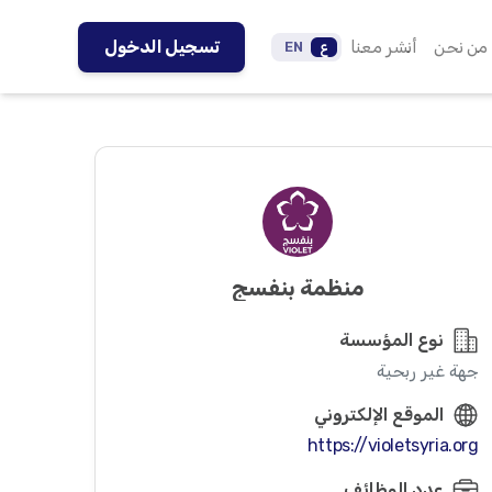
من نحن
أنشر معنا
تسجيل الدخول
ع
EN
منظمة بنفسج
نوع المؤسسة
جهة غير ربحية
الموقع الإلكتروني
https://violetsyria.org
عدد الوظائف