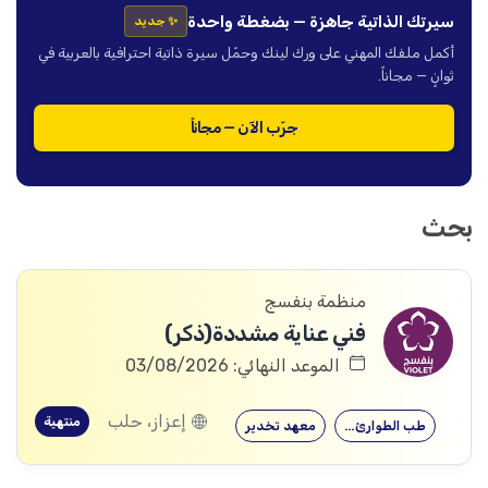
سيرتك الذاتية جاهزة — بضغطة واحدة
✨ جديد
أكمل ملفك المهني على ورك لينك وحمّل سيرة ذاتية احترافية بالعربية في
ثوانٍ — مجاناً.
جرّب الآن — مجاناً
بحث
منظمة بنفسج
فني عناية مشددة(ذكر)
الموعد النهائي: 03/08/2026
إعزاز، حلب
منتهية
طب الطوارئ…
معهد تخدير