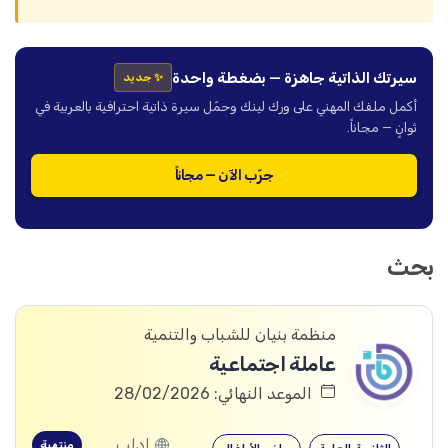
سيرتك الذاتية جاهزة — بضغطة واحدة
✨ جديد
أكمل ملفك المهني على ورك لينك وحمّل سيرة ذاتية احترافية بالعربية في
ثوانٍ — مجاناً.
جرّب الآن — مجاناً
بحث
منظمة بنيان للشباب والتنمية
عاملة اجتماعية
الموعد النهائي: 28/02/2026
إدلب
منتهية