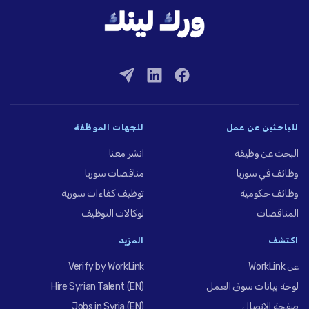
للباحثين عن عمل
للجهات الموظِّفة
البحث عن وظيفة
انشر معنا
وظائف في سوريا
مناقصات سوريا
وظائف حكومية
توظيف كفاءات سورية
المناقصات
لوكالات التوظيف
اكتشف
المزيد
عن WorkLink
Verify by WorkLink
لوحة بيانات سوق العمل
Hire Syrian Talent (EN)
صفحة الاتصال
Jobs in Syria (EN)