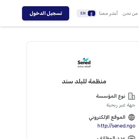
من نحن
أنشر معنا
تسجيل الدخول
ع
EN
منظمة للبلد سند
نوع المؤسسة
جهة غير ربحية
الموقع الإلكتروني
http://sened.ngo
عدد الوظائف