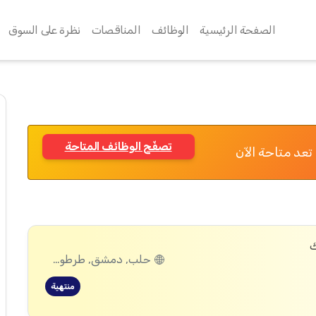
الصفحة الرئيسية
الوظائف
المناقصات
نظرة على السوق
تصفّح الوظائف المتاحة
تعد متاحة الآن
ك
حلب, دمشق, طرطوس, ديرالزور, درعا, القنيطرة, اللاذقية, الرقة, الحسكة
منتهية