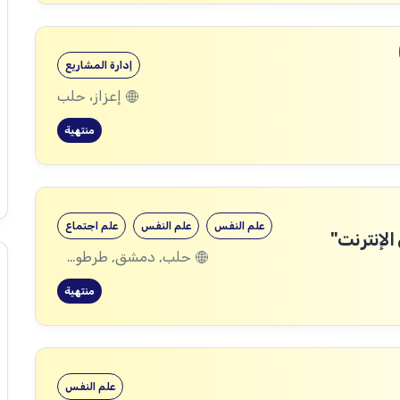
إدارة المشاريع
إعزاز، حلب
منتهية
علم النفس
علم النفس
علم اجتماع
لإنترنت"
حلب, دمشق, طرطوس, ريف دمشق, ديرالزور, درعا, السويداء, القنيطرة, اللاذقية, الرقة, حمص, الحسكة, حماة, ادلب
منتهية
علم النفس