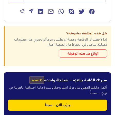
هل هذه الوظيفة مشبوهة؟
إذا لاحظت أن الوظيفة وهمية أو تطلب رسوماً أو تحتوي على معلومات
مضللة، ساعدنا في الحفاظ على المنصة آمنة.
الإبلاغ عن هذه الوظيفة
سيرتك الذاتية جاهزة — بضغطة واحدة
✨ جديد
أكمل ملفك المهني على ورك لينك وحمّل سيرة ذاتية احترافية بالعربية في
ثوانٍ — مجاناً.
جرّب الآن — مجاناً