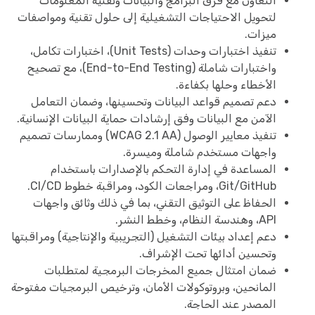
التعاون مع فرق البرامج والبيانات وتقنية المعلومات
لتحويل الاحتياجات التشغيلية إلى حلول تقنية ومواصفات
ميزات.
تنفيذ اختبارات وحدات (Unit Tests)، اختبارات تكامل،
واختبارات شاملة (End-to-End Testing)، مع تصحيح
الأخطاء وحلها بكفاءة.
دعم تصميم قواعد البيانات وتحسينها، وضمان التعامل
الآمن مع البيانات وفق إرشادات حماية البيانات الإنسانية.
تنفيذ معايير الوصول (WCAG 2.1 AA) وممارسات تصميم
واجهات مستخدم شاملة وميسرة.
المساعدة في إدارة التحكم بالإصدارات باستخدام
Git/GitHub، ومراجعات الكود، ومراقبة خطوط CI/CD.
الحفاظ على التوثيق التقني، بما في ذلك وثائق واجهات
API، وهندسة النظام، وخطط النشر.
دعم إعداد بيئات التشغيل (التجريبية والإنتاجية) ومراقبتها
وتحسين أدائها تحت الإشراف.
ضمان امتثال جميع المخرجات البرمجية لمتطلبات
المانحين، وبروتوكولات الأمان، وترخيص البرمجيات مفتوحة
المصدر عند الحاجة.