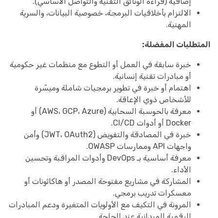
إضافية (قراءة الوثائق التقنية والتواصل الأساسي).
الالتزام بأخلاقيات البرمجة، خصوصية البيانات، والسرية
المهنية.
المتطلبات المفضلة:
خبرة سابقة في العمل أو التطوع مع منظمات غير حكومية
أو مبادرات تقنية إنسانية.
اهتمام أو خبرة في تطوير برمجيات شاملة وميسّرة
للأشخاص ذوي الإعاقة.
معرفة بالحوسبة السحابية (AWS، GCP، Azure) أو
Docker أو أدوات CI/CD.
خبرة في المصادقة والتفويض (JWT، OAuth2) وأمن
واجهات API وممارسات OWASP.
معرفة أساسية بـ DevOps وأدوات المراقبة وتحسين
الأداء.
المشاركة في مشاريع مفتوحة المصدر أو هاكاثونات أو
معسكرات تدريب برمجي.
المرونة في التكيف مع الأولويات المتغيرة ودعم المبادرات
الرقمية الميدانية عند الحاجة.