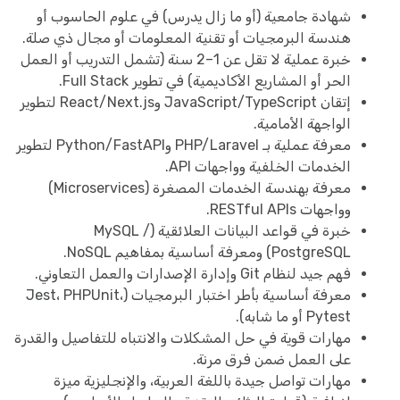
شهادة جامعية (أو ما زال يدرس) في علوم الحاسوب أو
هندسة البرمجيات أو تقنية المعلومات أو مجال ذي صلة.
خبرة عملية لا تقل عن 1–2 سنة (تشمل التدريب أو العمل
الحر أو المشاريع الأكاديمية) في تطوير Full Stack.
إتقان JavaScript/TypeScript وReact/Next.js لتطوير
الواجهة الأمامية.
معرفة عملية بـ PHP/Laravel وPython/FastAPI لتطوير
الخدمات الخلفية وواجهات API.
معرفة بهندسة الخدمات المصغرة (Microservices)
وواجهات RESTful APIs.
خبرة في قواعد البيانات العلائقية (MySQL /
PostgreSQL) ومعرفة أساسية بمفاهيم NoSQL.
فهم جيد لنظام Git وإدارة الإصدارات والعمل التعاوني.
معرفة أساسية بأطر اختبار البرمجيات (Jest، PHPUnit،
Pytest أو ما شابه).
مهارات قوية في حل المشكلات والانتباه للتفاصيل والقدرة
على العمل ضمن فرق مرنة.
مهارات تواصل جيدة باللغة العربية، والإنجليزية ميزة