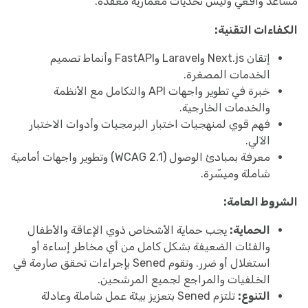
مساعد واقعي وليس تحديات معمارية معقدة.
الكفاءات التقنية:
إتقان Next.js وLaravel وFastAPI وأنماط تصميم
الخدمات المصغرة.
خبرة في تطوير واجهات API والتكامل مع الأنظمة
والخدمات الخارجية.
فهم قوي لمنهجيات اختبار البرمجيات وأدوات الاختبار
الآلي.
معرفة بمبادئ الوصول (WCAG 2.1) وتطوير واجهات أمامية
شاملة وميسّرة.
الشروط العامة:
الحماية:
يجب حماية الأشخاص ذوي الإعاقة والأطفال
والفئات الضعيفة بشكل كامل من أي مخاطر إساءة أو
استغلال أو ضرر. وتقوم Sened بإجراءات تحقق صارمة في
الخلفيات والمراجع لجميع المرشحين.
التنوع:
تلتزم Sened بتعزيز بيئة عمل شاملة وعادلة