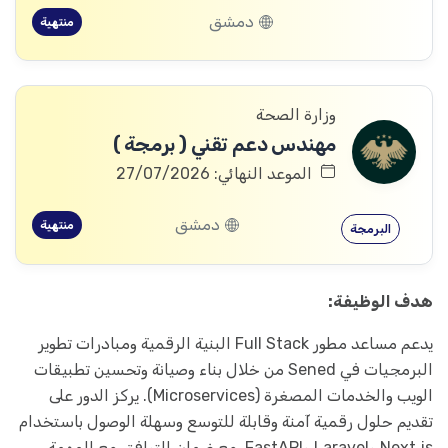
دمشق
منتهية
وزارة الصحة
مهندس دعم تقني ( برمجة )
الموعد النهائي: 27/07/2026
دمشق
منتهية
البرمجة
هدف الوظيفة:
يدعم مساعد مطور Full Stack البنية الرقمية ومبادرات تطوير
البرمجيات في Sened من خلال بناء وصيانة وتحسين تطبيقات
الويب والخدمات المصغرة (Microservices). يركز الدور على
تقديم حلول رقمية آمنة وقابلة للتوسع وسهلة الوصول باستخدام
Next.js وLaravel وFastAPI، مع ضمان التوافق مع المهمة