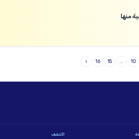
ة منها
›
16
15
...
10
فة
اكتشف