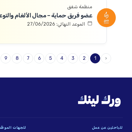
منظمة شفق
عضو فريق حماية – مجال الألغام والتوعي
الموعد النهائي: 27/06/2026
9
8
7
6
5
4
3
2
1
‹
للباحثين عن عمل
للجهات الموظِّ