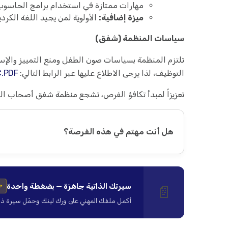
مهارات ممتازة في استخدام برامج الحاسوب (ord, Excel, PowerPoint
ميزة إضافية:
الأولوية لمن يجيد اللغة الكردي
سياسات المنظمة (شفق)
تلتزم المنظمة بسياسات صون الطفل ومنع التمييز والإس
التوظيف، لذا يرجى الاطلاع عليها عبر الرابط التالي:
C.PDF
تعزيزاً لمبدأ تكافؤ الفرص، تشجع منظمة شفق أصحاب الك
هل أنت مهتم في هذه الفرصة؟
سيرتك الذاتية جاهزة — بضغطة واحدة
📄
✨
أكمل ملفك المهني على ورك لينك وحمّل سيرة ذاتية ا