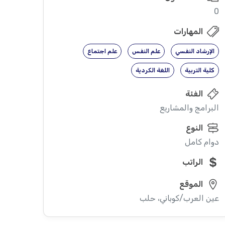
0
المهارات
الإرشاد النفسي
علم النفس
علم اجتماع
كلية التربية
اللغة الكردية
الفئة
البرامج والمشاريع
النوع
دوام كامل
الراتب
الموقع
عين العرب/كوباني، حلب