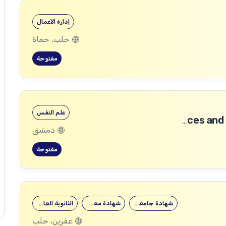
إدارة الأعمال
حلب, حماة
مفتوحة
علم النفس
Community Services and Protection Technical Coordinator
دمشق
مفتوحة
شهادة جامعية
شهادة معهد
الثانوية العامة
عفرين، حلب