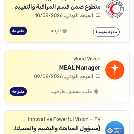
متطوع ضمن قسم المراقبة والتقييم والتعلم (MEAL)
الموعد النهائي: 10/08/2026
الرقة
مفتوحة
معهد متوسط
World Vision
MEAL Manager
الموعد النهائي: 09/08/2026
حلب, دمشق, طرطوس, ريف دمشق, ديرالزور, درعا, السويداء, إدلب, القنيطرة, اللاذقية, الرقة, حمص, الحسكة, حماة
مفتوحة
Innovative Powerful Vision - IPV
(مسؤول المتابعة والتقييم والمساءلة والتعلم