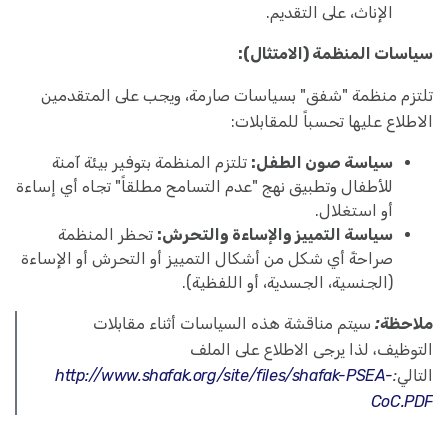
الإناث، على التقديم.
سياسات المنظمة (الامتثال):
تلتزم منظمة "شفق" بسياسات صارمة، ويجب على المتقدمين
الاطلاع عليها تحسباً للمقابلات:
سياسة صون الطفل:
تلتزم المنظمة بتوفير بيئة آمنة
للأطفال وتطبيق نهج "عدم التسامح مطلقاً" تجاه أي إساءة
أو استغلال.
سياسة التمييز والإساءة والتحرش:
تحظر المنظمة
صراحةً أي شكل من أشكال التمييز أو التحرش أو الإساءة
(الجنسية، الجسدية، أو اللفظية).
ملاحظة:
سيتم مناقشة هذه السياسات أثناء مقابلات
التوظيف، لذا يرجى الاطلاع على الملف
التالي:
http://www.shafak.org/site/files/shafak-PSEA-
CoC.PDF