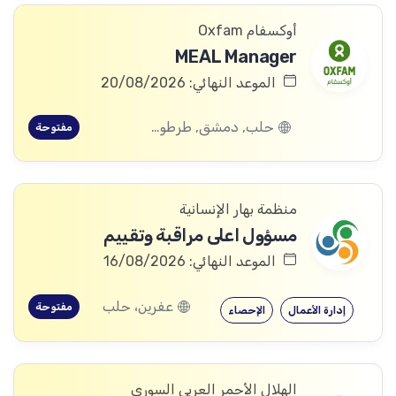
أوكسفام Oxfam
MEAL Manager
الموعد النهائي: 20/08/2026
حلب, دمشق, طرطوس, ريف دمشق, ديرالزور, درعا, السويداء, إدلب, القنيطرة, اللاذقية, الرقة, حمص, الحسكة, حماة
مفتوحة
منظمة بهار الإنسانية
مسؤول اعلى مراقبة وتقييم
الموعد النهائي: 16/08/2026
عفرين، حلب
مفتوحة
إدارة الأعمال
الإحصاء
الهلال الأحمر العربي السوري