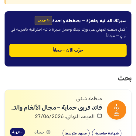
سيرتك الذاتية جاهزة — بضغطة واحدة
✨ جديد
أكمل ملفك المهني على ورك لينك وحمّل سيرة ذاتية احترافية بالعربية في
ثوانٍ — مجاناً.
جرّب الآن — مجاناً
بحث
منظمة شفق
قائد فريق حماية – مجال الألغام والتوعية منها
الموعد النهائي: 27/06/2026
حماة
منتهية
شهادة جامعية
معهد متوسط