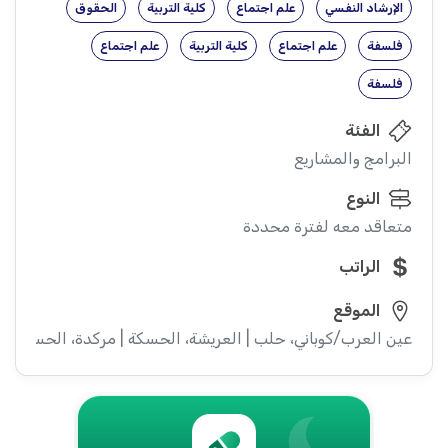
الإرشاد النفسي
علم اجتماع
كلية التربية
الحقوق
فلسفة
علم اجتماع
كلية التربية
علم اجتماع
فلسفة
الفئة
البرامج والمشاريع
النوع
متعاقد معه لفترة محددة
الراتب
الموقع
عين العرب/كوباني، حلب | العريشة، الحسكة | مركدة، الحسكة