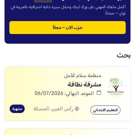
أكمل ملفك المهني على ورك لينك وحمّل سيرة ذاتية احترافية بالعربية في
ثوانٍ — مجاناً.
جرّب الآن — مجاناً
بحث
منظمة سلام للأمل
مشرفة نظافة
الموعد النهائي: 06/07/2026
رأس العين، الحسكة
منتهية
التعليم الابتدائي