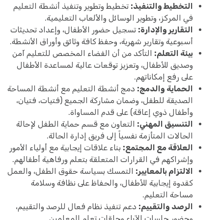
التخطيط والتنفيذ:
تخطيط وتطوير وتنفيذ أنشطة التعليم
في المركز، وتطوير الوسائل والألعاب التعليمية.
التقارير والإدارة:
تسجيل حضور الأطفال، وإعداد تحديثات
أسبوعية وتقارير شهرية، وحفظ كافة وثائق وأوراق الأنشطة.
بيئة التعلم:
التأكد من أن الفضاء المخصص للتعليم آمن
وصديق للأطفال، وتعزيز توقعات عالية لمساعدة الأطفال
على رفع إمكاناتهم.
الحماية والدمج:
دمج أنشطة التعليم مع أنشطة المساحة
الصديقة للطفل، وضمان مشاركة الجميع (فتيات، فتيان،
وأطفال ذوي إعاقة) على قدم المساواة.
التنسيق المهني:
التعاون مع قسم حماية الطفل لإحالة
الحالات المتأزمة نفسياً إلى فريق إدارة الحالة.
العلاقة مع المجتمع:
بناء علاقات إيجابية مع أولياء الأمور
وإشراكهم في القرارات المتعلقة بتعلم ورفاهية أطفالهم.
الالتزام بالمعايير:
التمسك بسياسة حقوق الطفل، والعمل
كقدوة إيجابية للأطفال، والحفاظ على نظافة وسلامة
مساحة التعليم.
الرصد والتقييم:
دعم تنفيذ نظام فعال للرصد والتقييم،
وحضور جلسات الآباء وحلقات تعلم المعلمين.