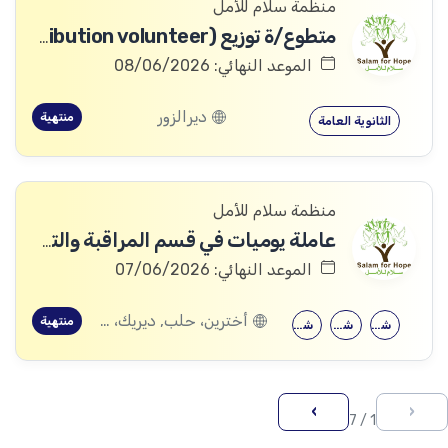
منظمة سلام للأمل
متطوع/ة توزيع (Distribution volunteer)
الموعد النهائي: 08/06/2026
ديرالزور
منتهية
الثانوية العامة
منظمة سلام للأمل
عاملة يوميات في قسم المراقبة والتقييم
الموعد النهائي: 07/06/2026
أخترين، حلب, ديريك، الحسكة
منتهية
شهادة معهد
شهادة جامعية
شهادة معهد
›
‹
1 / 7