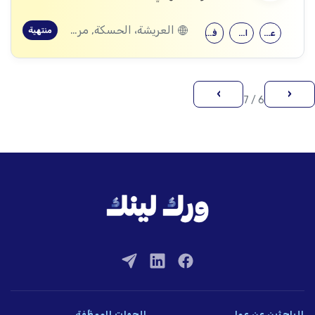
العريشة، الحسكة, مركدة، الحسكة
منتهية
علم اجتماع
الإرشاد النفسي
فلسفة
›
‹
6 / 7
للباحثين عن عمل
للجهات الموظِّفة