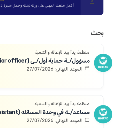
📄
أكمل ملفك المهني على ورك لينك وحمّل سيرة ذاتية ا
بحث
منظمة يدأ بيد للإغاثة والتنمية
مسؤول/ـة حماية أول/ـى (Protection Senior officer)
الموعد النهائي: 27/07/2026
منظمة يدأ بيد للإغاثة والتنمية
مساعد/ـة في وحدة المسائلة (Accountability Assistant)
الموعد النهائي: 27/07/2026