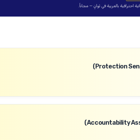
حترافية بالعربية في ثوانٍ — مجاناً.