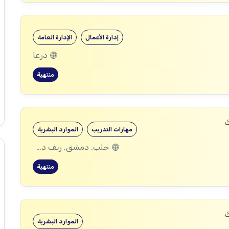
إدارة الأعمال
الإدارة العامة
درعا
منتهية
ك
مهارات التدريب
الموارد البشرية
حلب, دمشق, ريف دمشق, ديرالزور, درعا, إدلب, القنيطرة, حمص, الحسكة, حماة
منتهية
ك
الموارد البشرية