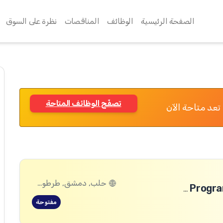
الصفحة الرئيسية
الوظائف
المناقصات
نظرة على السوق
تصفّح الوظائف المتاحة
تعد متاحة الآن
حلب, دمشق, طرطوس, ريف دمشق, ديرالزور, درعا, السويداء, إدلب, القنيطرة, اللاذقية, الرقة, حمص, الحسكة, حماة
Safeguarding and Safe, Inclusive and Transformative Programming (SITP) Manager-Damascus
مفتوحة