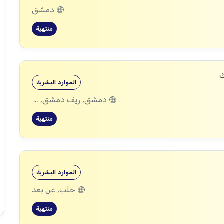
دمشق
منتهية
ك
الموارد البشرية
دمشق, ريف دمشق, ديرالزور, درعا, إدلب, القنيطرة, حمص, الحسكة, حماة
منتهية
الموارد البشرية
حلب, عن بعد
منتهية