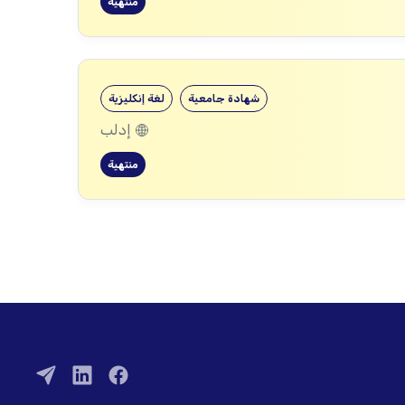
منتهية
شهادة جامعية
لغة إنكليزية
إدلب
منتهية