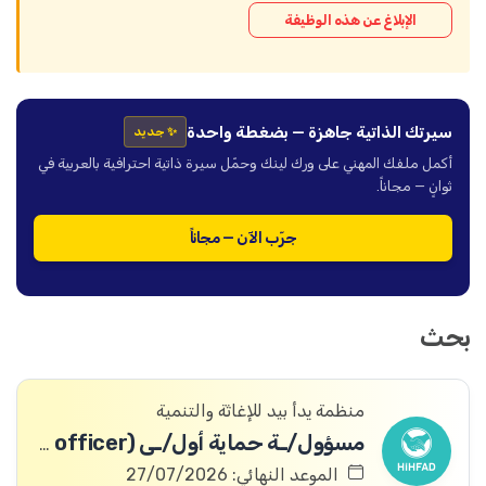
الإبلاغ عن هذه الوظيفة
سيرتك الذاتية جاهزة — بضغطة واحدة
✨ جديد
أكمل ملفك المهني على ورك لينك وحمّل سيرة ذاتية احترافية بالعربية في
ثوانٍ — مجاناً.
جرّب الآن — مجاناً
بحث
منظمة يدأ بيد للإغاثة والتنمية
مسؤول/ـة حماية أول/ـى (Protection Senior officer)
الموعد النهائي: 27/07/2026