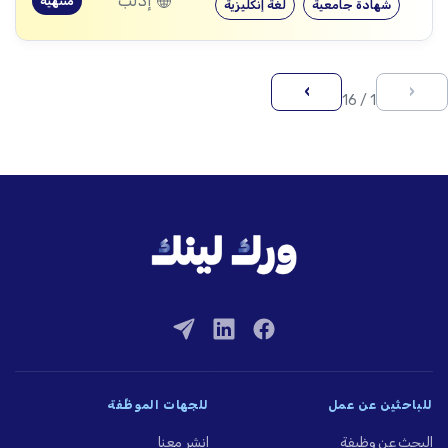
إدلب
منتهية
شهادة جامعية
لغة إنكليزية
›
‹
1 / 16
للباحثين عن عمل
للجهات الموظِّفة
البحث عن وظيفة
انشر معنا