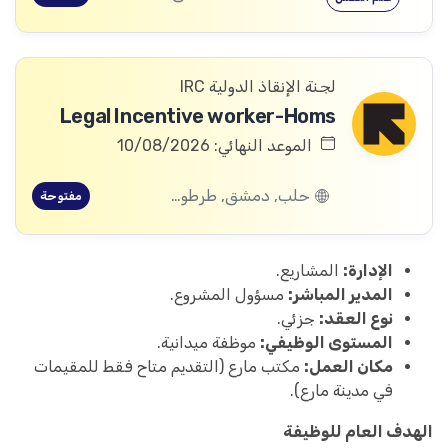
لجنة الإنقاذ الدولية IRC
Legal Incentive worker-Homs
الموعد النهائي: 10/08/2026
حلب, دمشق, طرطوس, ريف دمشق, ديرالزور, درعا, السويداء, إدلب, القنيطرة, اللاذقية, الرقة, حمص, الحسكة, حماة
مفتوحة
الإدارة:
المشاريع.
المدير المباشر:
مسؤول المشروع.
نوع العقد:
جزئي.
المستوى الوظيفي:
موظفة ميدانية.
مكان العمل:
مكتب مارع (التقديم متاح فقط للمقيمات
في مدينة مارع).
الهدف العام للوظيفة