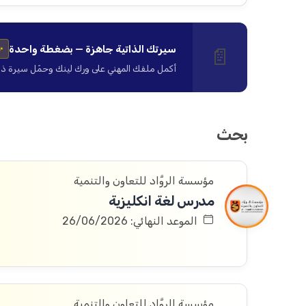
سيرتك الذاتية جاهزة — بضغطة واحدة
📄
✨
أكمل ملفك المهني على ورك لينك وحمّل سيرة ذاتية ا
بحث
مؤسسة الروَّاد للتعاون والتنمية
مدرس لغة انكليزية
الموعد النهائي: 26/06/2026
مؤسسة الروَّاد للتعاون والتنمية