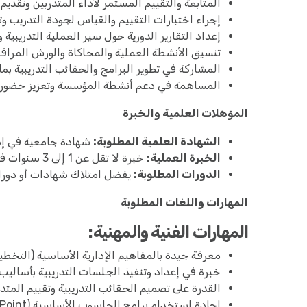
المتابعة والتقييم المستمر لأداء المتدربين وتقديم
إجراء اختبارات التقييم والقياس لجودة التدريب و
إعداد التقارير الدورية حول سير العملية التدريبية 
تنسيق الأنشطة العملية والمحاكاة والورش المرافقة
المشاركة في تطوير البرامج والحقائب التدريبية ب
المساهمة في دعم أنشطة المؤسسة وتعزيز حضور
المؤهلات العلمية والخبرة
الشهادة العلمية المطلوبة:
شهادة جامعية في إدار
الخبرة العملية:
خبرة لا تقل عن 1 إلى 3 سنوات في التدريب أو العمل الإداري.
الدورات المطلوبة:
يفضل امتلاك شهادات أو دورات تد
المهارات واللغات المطلوبة
المهارات الفنية والمهنية:
معرفة جيدة بالمفاهيم الإدارية الأساسية (التخطي
خبرة في إعداد وتنفيذ الجلسات التدريبية بأساليب 
القدرة على تصميم الحقائب التدريبية وتقييم المتدر
إجادة استخدام برامج الحاسوب الأساسية (Word - Excel - PowerPoint).