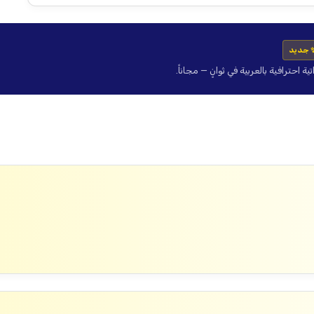
 جديد
حترافية بالعربية في ثوانٍ — مجاناً.