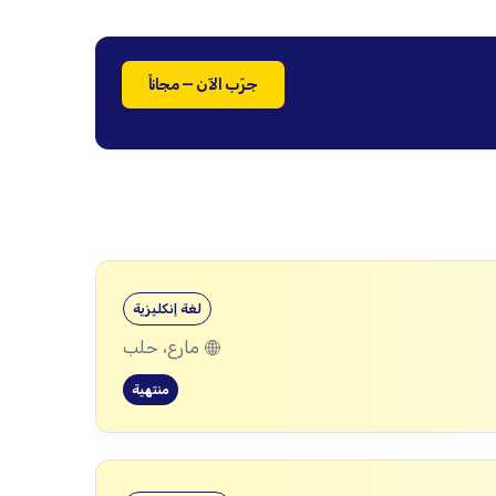
جرّب الآن — مجاناً
لغة إنكليزية
مارع، حلب
منتهية