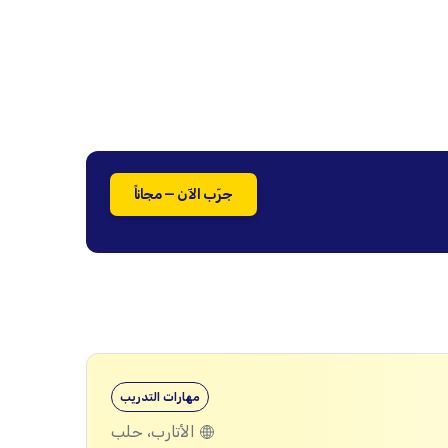
جرّب الآن — مجاناً
مهارات التدريب
الأتارب، حلب