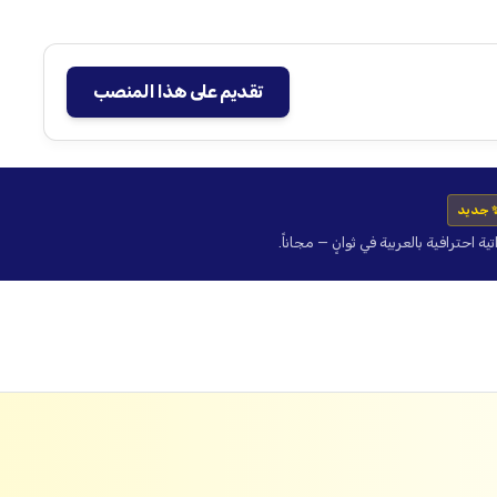
تقديم على هذا المنصب
 جديد
حترافية بالعربية في ثوانٍ — مجاناً.