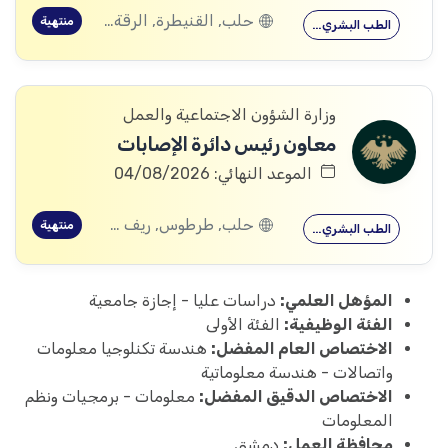
حلب, القنيطرة, الرقة, ادلب
منتهية
الطب البشري…
وزارة الشؤون الاجتماعية والعمل
معاون رئيس دائرة الإصابات
الموعد النهائي: 04/08/2026
حلب, طرطوس, ريف دمشق, ديرالزور, درعا, السويداء, إدلب, القنيطرة, اللاذقية, الرقة, حمص, الحسكة, حماة
منتهية
الطب البشري…
المؤهل العلمي:
دراسات عليا - إجازة جامعية
الفئة الوظيفية:
الفئة الأولى
الاختصاص العام المفضل:
هندسة تكنلوجيا معلومات
واتصالات - هندسة معلوماتية
الاختصاص الدقيق المفضل:
معلومات - برمجيات ونظم
المعلومات
محافظة العمل:
دمشق