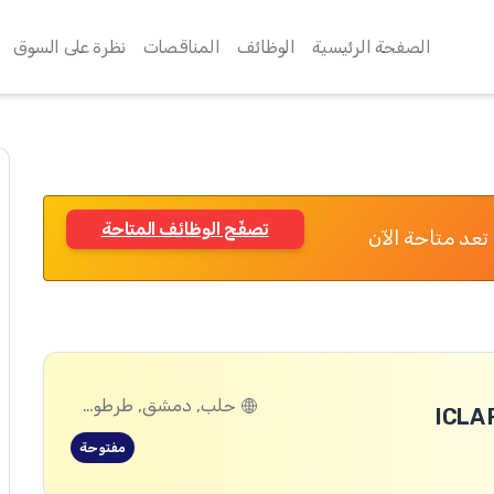
الصفحة الرئيسية
الوظائف
المناقصات
نظرة على السوق
تصفّح الوظائف المتاحة
تعد متاحة الآن
حلب, دمشق, طرطوس, ريف دمشق, ديرالزور, درعا, السويداء, إدلب, القنيطرة, اللاذقية, الرقة, حمص, الحسكة, حماة
ICLA 
مفتوحة