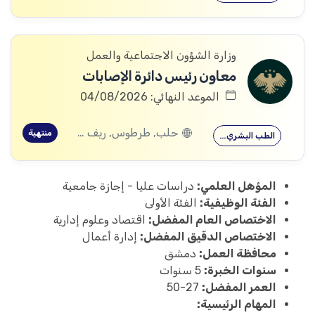
وزارة الشؤون الاجتماعية والعمل
معاون رئيس دائرة الإصابات
الموعد النهائي: 04/08/2026
حلب, طرطوس, ريف دمشق, ديرالزور, درعا, السويداء, إدلب, القنيطرة, اللاذقية, الرقة, حمص, الحسكة, حماة
منتهية
الطب البشري…
المؤهل العلمي:
دراسات عليا - إجازة جامعية
الفئة الوظيفية:
الفئة الأولى
الاختصاص العام المفضل:
اقتصاد وعلوم إدارية
الاختصاص الدقيق المفضل:
إدارة أعمال
محافظة العمل:
دمشق
سنوات الخبرة:
5 سنوات
العمر المفضل:
27-50
المهام الرئيسية: