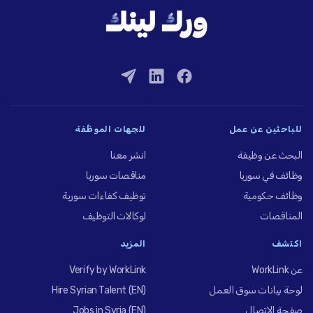
للباحثين عن عمل
للجهات الموظِّفة
البحث عن وظيفة
انشر معنا
وظائف في سوريا
مناقصات سوريا
وظائف حكومية
توظيف كفاءات سورية
المناقصات
لوكالات التوظيف
اكتشف
المزيد
عن WorkLink
Verify by WorkLink
لوحة بيانات سوق العمل
Hire Syrian Talent (EN)
صفحة الاتصال
Jobs in Syria (EN)