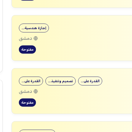
إجازة هندسية…
دمشق
مفتوحة
القدرة على…
تصميم وتنفيذ…
القدرة على…
دمشق
مفتوحة