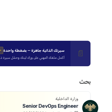
سيرتك الذاتية جاهزة — بضغطة واحدة
📄
✨
أكمل ملفك المهني على ورك لينك وحمّل سيرة ذاتية ا
بحث
وزارة الداخلية
Senior DevOps Engineer