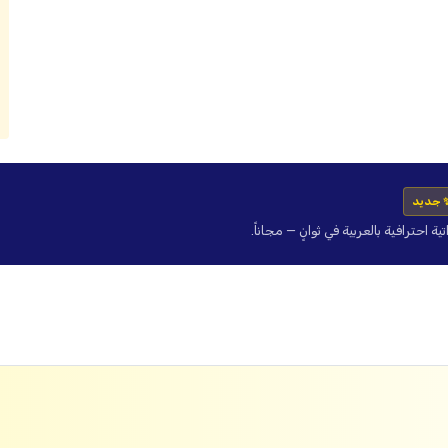
 جديد
حترافية بالعربية في ثوانٍ — مجاناً.