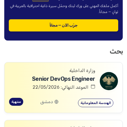
أكمل ملفك المهني على ورك لينك وحمّل سيرة ذاتية احترافية بالعربية في
ثوانٍ — مجاناً.
جرّب الآن — مجاناً
بحث
وزارة الداخلية
Senior DevOps Engineer
الموعد النهائي: 22/05/2026
دمشق
منتهية
الهندسة المعلوماتية