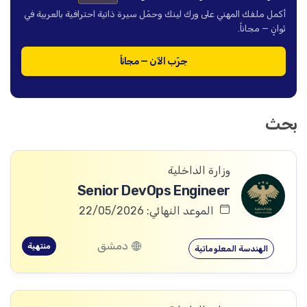
أكمل ملفك المهني على ورك لينك وحمّل سيرة ذاتية احترافية بالعربية في
ثوانٍ — مجاناً.
جرّب الآن — مجاناً
بحث
وزارة الداخلية
Senior DevOps Engineer
الموعد النهائي: 22/05/2026
دمشق
منتهية
الهندسة المعلوماتية