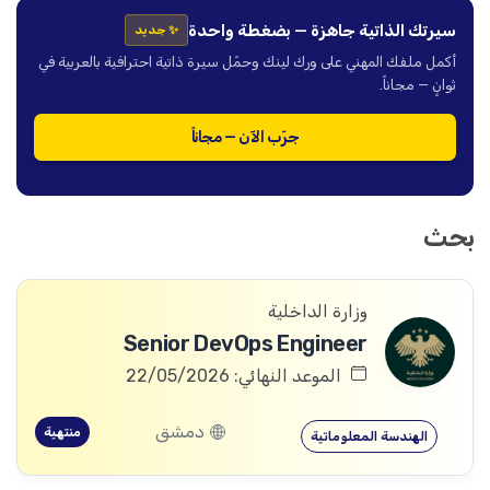
سيرتك الذاتية جاهزة — بضغطة واحدة
✨ جديد
أكمل ملفك المهني على ورك لينك وحمّل سيرة ذاتية احترافية بالعربية في
ثوانٍ — مجاناً.
جرّب الآن — مجاناً
بحث
وزارة الداخلية
Senior DevOps Engineer
الموعد النهائي: 22/05/2026
دمشق
منتهية
الهندسة المعلوماتية