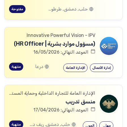
حلب, دمشق, طرطوس, ريف دمشق, ديرالزور, درعا, السويداء, إدلب, القنيطرة, اللاذقية, الرقة, حمص, الحسكة, حماة
مفتوحة
Innovative Powerful Vision - IPV
(مسؤول موارد بشرية | HR Officer)
الموعد النهائي: 16/05/2026
درعا
منتهية
إدارة الأعمال
الإدارة العامة
الإدارة العامة للتجارة الداخلية وحماية المستهلك
منسق تدريب
الموعد النهائي: 17/04/2026
حلب, دمشق, ريف دمشق, ديرالزور, درعا, إدلب, القنيطرة, حمص, الحسكة, حماة
منتهية
مهارات التدريب
الموارد البشرية