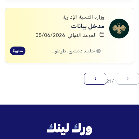
وزارة التنمية الإدارية
مدخل بيانات
الموعد النهائي: 08/06/2026
حلب, دمشق, طرطوس, ريف دمشق, ديرالزور, درعا, إدلب, القنيطرة, اللاذقية, الرقة, حمص, الحسكة, حماة
منتهية
›
‹
1 / 21