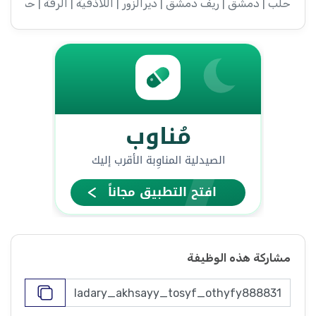
حلب | دمشق | ريف دمشق | ديرالزور | اللاذقية | الرقة | حمص |
مشاركة هذه الوظيفة