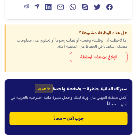
هل هذه الوظيفة مشبوهة؟
إذا لاحظت أن الوظيفة وهمية أو تطلب رسوماً أو تحتوي على معلومات
مضللة، ساعدنا في الحفاظ على المنصة آمنة.
الإبلاغ عن هذه الوظيفة
سيرتك الذاتية جاهزة — بضغطة واحدة
✨ جديد
أكمل ملفك المهني على ورك لينك وحمّل سيرة ذاتية احترافية بالعربية في
ثوانٍ — مجاناً.
جرّب الآن — مجاناً