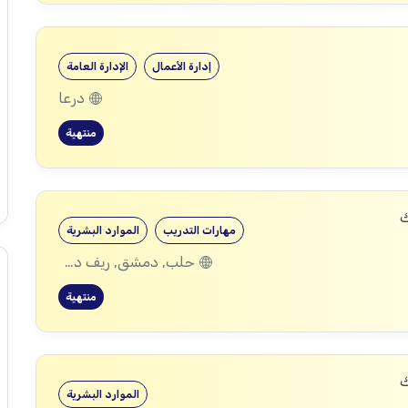
إدارة الأعمال
الإدارة العامة
درعا
منتهية
ك
مهارات التدريب
الموارد البشرية
حلب, دمشق, ريف دمشق, ديرالزور, درعا, إدلب, القنيطرة, حمص, الحسكة, حماة
منتهية
ك
الموارد البشرية