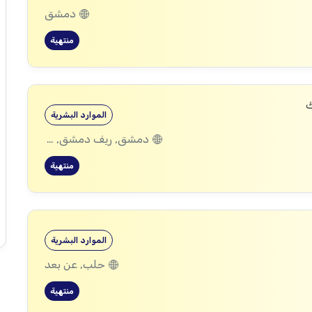
دمشق
منتهية
ك
الموارد البشرية
دمشق, ريف دمشق, ديرالزور, درعا, إدلب, القنيطرة, حمص, الحسكة, حماة
منتهية
الموارد البشرية
حلب, عن بعد
منتهية