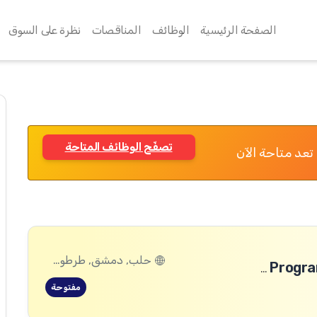
الصفحة الرئيسية
الوظائف
المناقصات
نظرة على السوق
تصفّح الوظائف المتاحة
تعد متاحة الآن
حلب, دمشق, طرطوس, ريف دمشق, ديرالزور, درعا, السويداء, إدلب, القنيطرة, اللاذقية, الرقة, حمص, الحسكة, حماة
Safeguarding and Safe, Inclusive and Transformative Programming (SITP) Manager-Damascus
مفتوحة