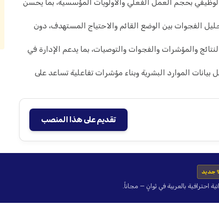
الوظيفي بحجم العمل الفعلي والأولويات المؤسسية، بما يحسن
يل الفجوات بين الوضع القائم والاحتياج المستهدف، دون
نتائج والمؤشرات والفجوات والتوصيات، بما يدعم الإدارة في
م Power BI و Excel في تحليل بيانات الموارد البشرية وبناء مؤشرات تفاعلية تساعد على
تقديم على هذا المنصب
 جديد
حترافية بالعربية في ثوانٍ — مجاناً.