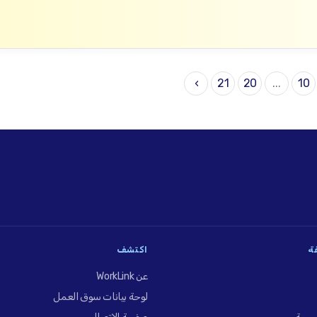
›
21
20
...
10
فة
اكتشف
عن WorkLink
لوحة بيانات سوق العمل