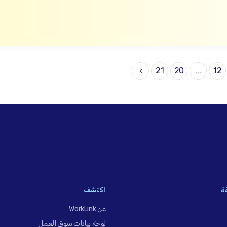
›
21
20
...
12
فة
اكتشف
عن WorkLink
لوحة بيانات سوق العمل