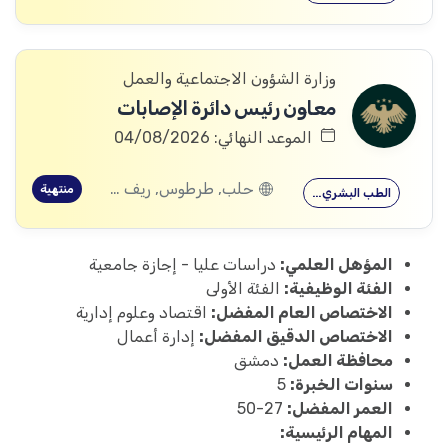
وزارة الشؤون الاجتماعية والعمل
معاون رئيس دائرة الإصابات
الموعد النهائي: 04/08/2026
حلب, طرطوس, ريف دمشق, ديرالزور, درعا, السويداء, إدلب, القنيطرة, اللاذقية, الرقة, حمص, الحسكة, حماة
منتهية
الطب البشري…
المؤهل العلمي:
دراسات عليا - إجازة جامعية
الفئة الوظيفية:
الفئة الأولى
الاختصاص العام المفضل:
اقتصاد وعلوم إدارية
الاختصاص الدقيق المفضل:
إدارة أعمال
محافظة العمل:
دمشق
سنوات الخبرة:
5
العمر المفضل:
27-50
المهام الرئيسية: