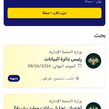
ثوانٍ — مجاناً.
جرّب الآن — مجاناً
بحث
وزارة التنمية الإدارية
رئيس دائرة البيانات
الموعد النهائي: 08/06/2026
حلب, دمشق, طرطوس, ريف دمشق, ديرالزور, درعا, إدلب, القنيطرة, اللاذقية, الرقة, حمص, الحسكة, حماة
منتهية
وزارة التنمية الإدارية
أخصائي تحليل بيانات موارد بشرية)