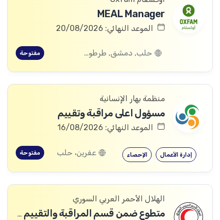
MEAL Manager
الموعد النهائي: 20/08/2026
حلب, دمشق, طرطوس, ريف دمشق, ديرالزور, درعا, السويداء, إدلب, القنيطرة, اللاذقية, الرقة, حمص, الحسكة, حماة
مفتوحة
منظمة بهار الإنسانية
مسؤول اعلى مراقبة وتقييم
الموعد النهائي: 16/08/2026
عفرين، حلب
مفتوحة
إدارة الأعمال
الإحصاء
الهلال الأحمر العربي السوري
متطوع ضمن قسم المراقبة والتقييم والتعلم (MEAL)