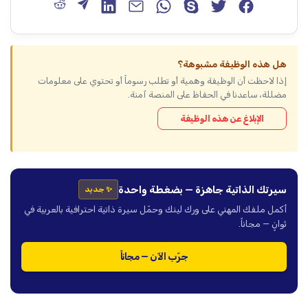
هل هذه الوظيفة مشبوهة؟
إذا لاحظت أن الوظيفة وهمية أو تطلب رسوماً أو تحتوي على معلومات
مضللة، ساعدنا في الحفاظ على المنصة آمنة.
الإبلاغ عن هذه الوظيفة
سيرتك الذاتية جاهزة — بضغطة واحدة
✨ جديد
أكمل ملفك المهني على ورك لينك وحمّل سيرة ذاتية احترافية بالعربية في
ثوانٍ — مجاناً.
جرّب الآن — مجاناً