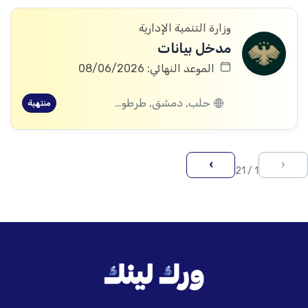
وزارة التنمية الإدارية
مدخل بيانات
الموعد النهائي: 08/06/2026
حلب, دمشق, طرطوس, ريف دمشق, ديرالزور, درعا, إدلب, القنيطرة, اللاذقية, الرقة, حمص, الحسكة, حماة
منتهية
›
‹
1 / 21