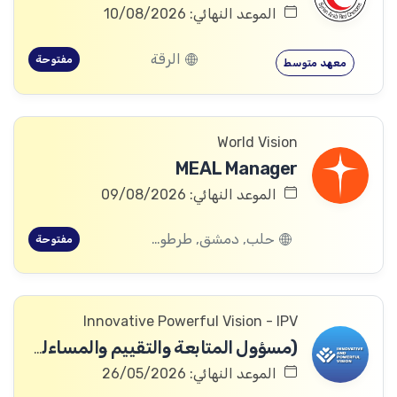
الموعد النهائي: 10/08/2026
الرقة
مفتوحة
معهد متوسط
World Vision
MEAL Manager
الموعد النهائي: 09/08/2026
حلب, دمشق, طرطوس, ريف دمشق, ديرالزور, درعا, السويداء, إدلب, القنيطرة, اللاذقية, الرقة, حمص, الحسكة, حماة
مفتوحة
Innovative Powerful Vision - IPV
(مسؤول المتابعة والتقييم والمساءلة والتعلم
الموعد النهائي: 26/05/2026