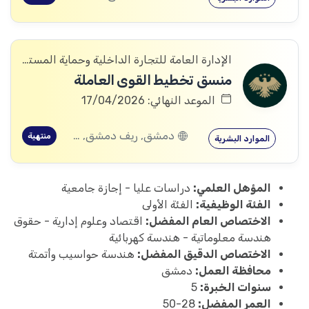
الإدارة العامة للتجارة الداخلية وحماية المستهلك
منسق تخطيط القوى العاملة
الموعد النهائي: 17/04/2026
دمشق, ريف دمشق, ديرالزور, درعا, إدلب, القنيطرة, حمص, الحسكة, حماة
منتهية
الموارد البشرية
المؤهل العلمي:
دراسات عليا - إجازة جامعية
الفئة الوظيفية:
الفئة الأولى
الاختصاص العام المفضل:
اقتصاد وعلوم إدارية - حقوق
هندسة معلوماتية - هندسة كهربائية
الاختصاص الدقيق المفضل:
هندسة حواسيب وأتمتة
محافظة العمل:
دمشق
سنوات الخبرة:
5
العمر المفضل:
28-50