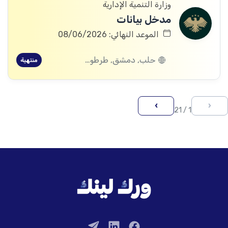
وزارة التنمية الإدارية
مدخل بيانات
الموعد النهائي: 08/06/2026
حلب, دمشق, طرطوس, ريف دمشق, ديرالزور, درعا, إدلب, القنيطرة, اللاذقية, الرقة, حمص, الحسكة, حماة
منتهية
›
‹
1 / 21