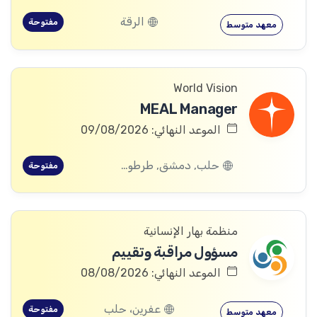
الرقة
مفتوحة
معهد متوسط
World Vision
MEAL Manager
الموعد النهائي: 09/08/2026
حلب, دمشق, طرطوس, ريف دمشق, ديرالزور, درعا, السويداء, إدلب, القنيطرة, اللاذقية, الرقة, حمص, الحسكة, حماة
مفتوحة
منظمة بهار الإنسانية
مسؤول مراقبة وتقييم
الموعد النهائي: 08/08/2026
عفرين، حلب
مفتوحة
معهد متوسط