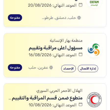
الموعد النهائي: 20/08/2026
حلب, دمشق, طرطوس, ريف دمشق, ديرالزور, درعا, السويداء, إدلب, القنيطرة, اللاذقية, الرقة, حمص, الحسكة, حماة
مفتوحة
منظمة بهار الإنسانية
مسؤول اعلى مراقبة وتقييم
الموعد النهائي: 16/08/2026
عفرين، حلب
مفتوحة
إدارة الأعمال
الإحصاء
الهلال الأحمر العربي السوري
متطوع ضمن قسم المراقبة والتقييم والتعلم (MEAL)
الموعد النهائي: 10/08/2026