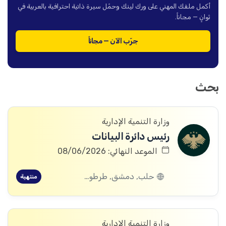
أكمل ملفك المهني على ورك لينك وحمّل سيرة ذاتية احترافية بالعربية في
ثوانٍ — مجاناً.
جرّب الآن — مجاناً
بحث
وزارة التنمية الإدارية
رئيس دائرة البيانات
الموعد النهائي: 08/06/2026
حلب, دمشق, طرطوس, ريف دمشق, ديرالزور, درعا, إدلب, القنيطرة, اللاذقية, الرقة, حمص, الحسكة, حماة
منتهية
وزارة التنمية الإدارية