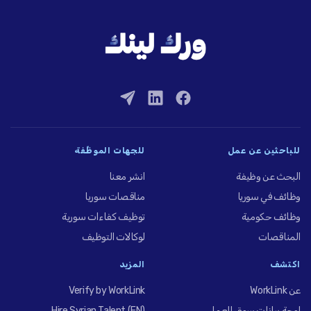
للباحثين عن عمل
للجهات الموظِّفة
البحث عن وظيفة
انشر معنا
وظائف في سوريا
مناقصات سوريا
وظائف حكومية
توظيف كفاءات سورية
المناقصات
لوكالات التوظيف
اكتشف
المزيد
عن WorkLink
Verify by WorkLink
لوحة بيانات سوق العمل
Hire Syrian Talent (EN)