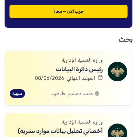
جرّب الآن — مجاناً
بحث
وزارة التنمية الإدارية
رئيس دائرة البيانات
الموعد النهائي: 08/06/2026
حلب, دمشق, طرطوس, ريف دمشق, ديرالزور, درعا, إدلب, القنيطرة, اللاذقية, الرقة, حمص, الحسكة, حماة
منتهية
وزارة التنمية الإدارية
أخصائي تحليل بيانات موارد بشرية)