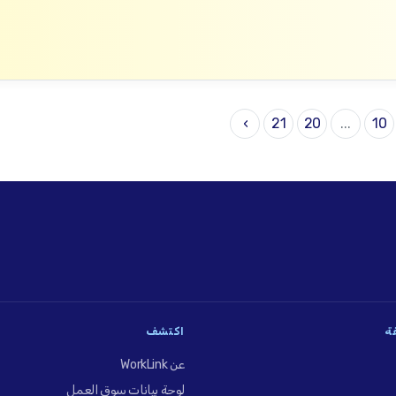
›
21
20
...
10
فة
اكتشف
عن WorkLink
لوحة بيانات سوق العمل