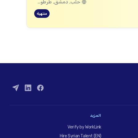
حلب, دمشق, طرطوس, ريف دمشق, ديرالزور, درعا, إدلب, القنيطرة, اللاذقية, الرقة, حمص, الحسكة, حماة
منتهية
المزيد
Verify by WorkLink
Hire Syrian Talent (EN)