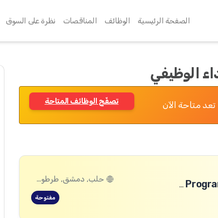
الصفحة الرئيسية
الوظائف
المناقصات
نظرة على السوق
ء الوظيفي
تصفّح الوظائف المتاحة
تعد متاحة الآن
حلب, دمشق, طرطوس, ريف دمشق, ديرالزور, درعا, السويداء, إدلب, القنيطرة, اللاذقية, الرقة, حمص, الحسكة, حماة
Safeguarding and Safe, Inclusive and Transformative Programming (SITP) Manager-Damascus
مفتوحة