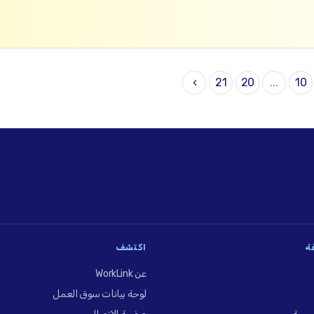
›
21
20
...
10
فة
اكتشف
عن WorkLink
لوحة بيانات سوق العمل