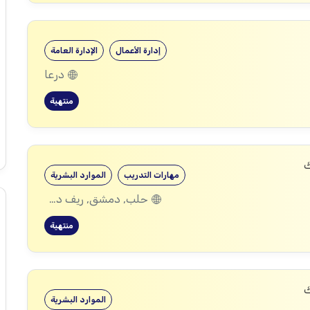
إدارة الأعمال
الإدارة العامة
درعا
منتهية
ك
مهارات التدريب
الموارد البشرية
حلب, دمشق, ريف دمشق, ديرالزور, درعا, إدلب, القنيطرة, حمص, الحسكة, حماة
منتهية
ك
الموارد البشرية