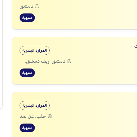
دمشق
منتهية
ك
الموارد البشرية
دمشق, ريف دمشق, ديرالزور, درعا, إدلب, القنيطرة, حمص, الحسكة, حماة
منتهية
الموارد البشرية
حلب, عن بعد
منتهية