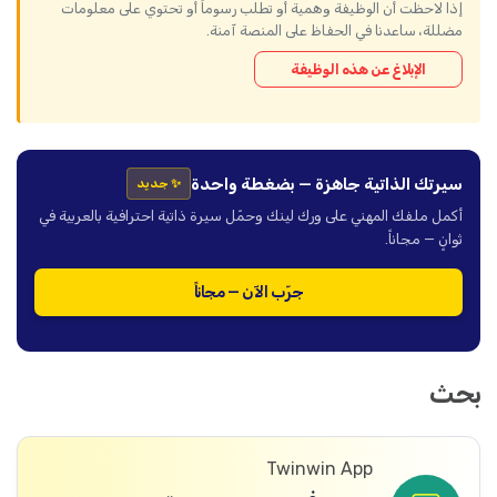
إذا لاحظت أن الوظيفة وهمية أو تطلب رسوماً أو تحتوي على معلومات
مضللة، ساعدنا في الحفاظ على المنصة آمنة.
الإبلاغ عن هذه الوظيفة
سيرتك الذاتية جاهزة — بضغطة واحدة
✨ جديد
أكمل ملفك المهني على ورك لينك وحمّل سيرة ذاتية احترافية بالعربية في
ثوانٍ — مجاناً.
جرّب الآن — مجاناً
بحث
Twinwin App