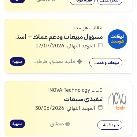
القدرة على…
خبرة قوية…
ليڤانت هوست
مسؤول مبيعات ودعم عملاء — استضافة المواقع
الموعد النهائي: 07/07/2026
حلب, دمشق, طرطوس, ريف دمشق, ديرالزور, السويداء, إدلب, القنيطرة, اللاذقية, الرقة, حمص, الحسكة, حماة
منتهية
مبيعات وخدمة…
INOVA Technology L.L.C
تنفيذي مبيعات
الموعد النهائي: 30/06/2026
دمشق
منتهية
خبرة قوية…