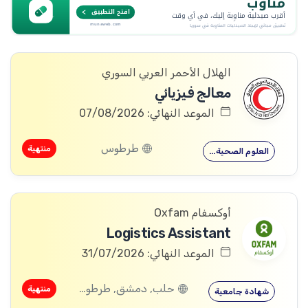
الهلال الأحمر العربي السوري
معالج فيزيائي
الموعد النهائي: 07/08/2026
طرطوس
منتهية
العلوم الصحية…
أوكسفام Oxfam
Logistics Assistant
الموعد النهائي: 31/07/2026
حلب, دمشق, طرطوس, ريف دمشق, ديرالزور, درعا, السويداء, إدلب, القنيطرة, اللاذقية, الرقة, حمص, الحسكة, حماة
منتهية
شهادة جامعية