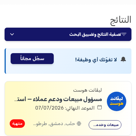
النتائج
تصفية النتائج وتضييق البحث
سجّل مجاناً
🔔
لا تفوّتك أي وظيفة!
ليڤانت هوست
مسؤول مبيعات ودعم عملاء — استضافة المواقع
الموعد النهائي: 07/07/2026
حلب, دمشق, طرطوس, ريف دمشق, ديرالزور, السويداء, إدلب, القنيطرة, اللاذقية, الرقة, حمص, الحسكة, حماة
منتهية
مبيعات وخدمة…