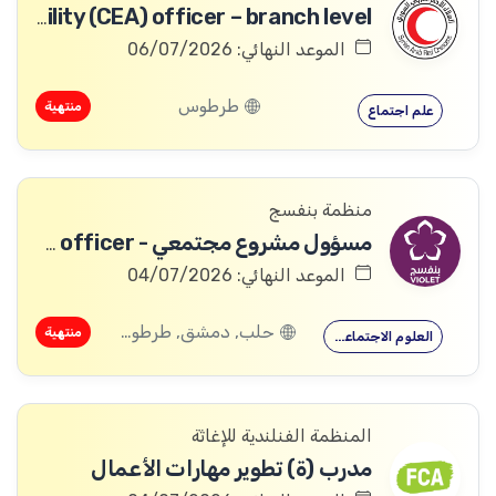
Community Engagement and Accountability (CEA) officer – branch level
الموعد النهائي: 06/07/2026
طرطوس
منتهية
علم اجتماع
منظمة بنفسج
مسؤول مشروع مجتمعي - Community Project officer
الموعد النهائي: 04/07/2026
حلب, دمشق, طرطوس, إدلب, اللاذقية, حماة
منتهية
العلوم الاجتماعية
المنظمة الفنلندية للإغاثة
مدرب (ة) تطوير مهارات الأعمال