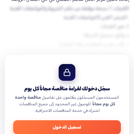
تدعو منظمة "العمل" من أجل الإنسانية" الموردين المؤهلين
للمشاركة في مناقصة مفتوحة لإعادة تأهيل مركز الأمل للدعم
١. العرض المالي (طلب تقديم عروض أسعار + جداول
سجّل دخولك لقراءة مناقصة مجاناً كل يوم
يرجى ملاحظة أن هذا الإعلان لا يتضمن جميع المتطلبات
المستخدمون المسجّلون يطّلعون على تفاصيل
مناقصة واحدة
والشروط للوصول إلى جميع ملفات المناقصة، يرجى الاسرح على
كل يوم مجاناً
. للوصول غير المحدود إلى جميع المناقصات
اشترك في خدمة المناقصات الاحترافية.
https://actionforhumanityorg-
m_khalil_actionforhumanity_org/_layouts/15/onedrive.aspx?
تسجيل الدخول