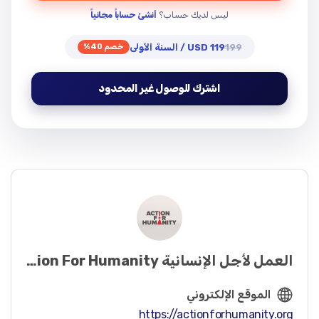
sonal%2Fibrahim%5Fkhalil%5Factionforhumanity%5Forg%2FD…
ليس لديك حساب؟
أنشئ حساباً مجانياً
199
119 USD / السنة الأولى
خصم 40%
اشترك للوصول غير المحدود
العمل لأجل الإنسانية Action For Humanity
الموقع الإلكتروني
https://actionforhumanity.org