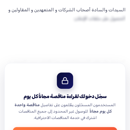
السيدات والسادة أصحاب الشركات و المتعهدين و المقاولين و
الفعاليات الاقتصادية ذوي الاختصاص المرخصين للعمل في
للحصول على دفتر الشروط الخاص بهذا الإعلان يرجى الضغط على
تسعى مؤسسة الآغا خان )سورية) لاستدراج عروض أسعار خاصة
بعملية نقل مياه عن طريق شاحنات تحوي خزانات أو صهاريج
سجّل دخولك لقراءة مناقصة مجاناً كل يوم
المستخدمون المسجّلون يطّلعون على تفاصيل
مناقصة واحدة
كل يوم مجاناً
. للوصول غير المحدود إلى جميع المناقصات
اشترك في خدمة المناقصات الاحترافية.