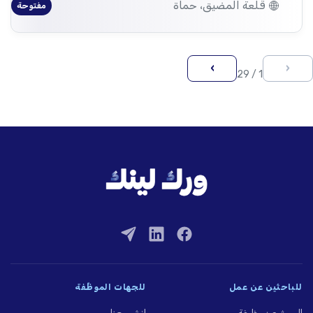
قلعة المضيق، حماة
مفتوحة
›
‹
1 / 29
للباحثين عن عمل
للجهات الموظِّفة