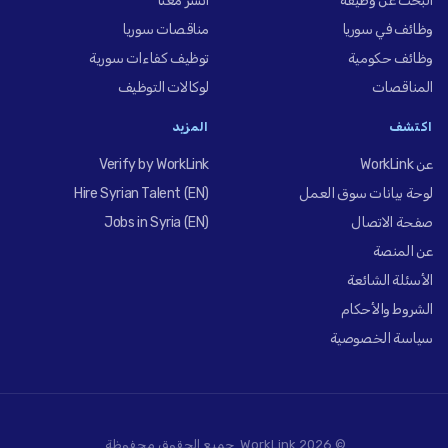
البحث عن وظيفة
انشر معنا
وظائف في سوريا
مناقصات سوريا
وظائف حكومية
توظيف كفاءات سورية
المناقصات
لوكالات التوظيف
اكتشف
المزيد
عن WorkLink
Verify by WorkLink
لوحة بيانات سوق العمل
Hire Syrian Talent (EN)
صفحة الاتصال
Jobs in Syria (EN)
عن المنصة
الأسئلة الشائعة
الشروط والأحكام
سياسة الخصوصية
© 2026 WorkLink. جميع الحقوق محفوظة.