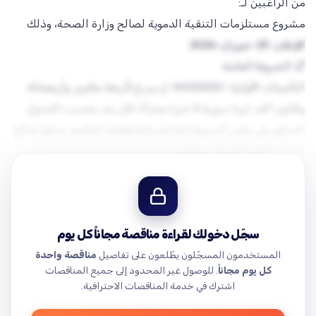
مشروع مستلزمات التنقية الدموية لصالح وزارة الصحة، وذلك
وفقاً للمواصفات والشروط المفصلة الواردة في دفاتر الشروط
التأمينات الأولية: /4430000/ ل.س.ج (أربعة ملايين وأربعمائة
تاريخ
وثلاثون ألف ليرة سورية لا غير) مجزأة لكل بند، بحسب الجدول
المذكور في دفتر الشروط المالية والحقوقية الخاصة. تدفع لصالح
التأمينات النهائية: 10% من قيمة العقد، تدفع خلال 10 أيام من
غرامة التأخير: واحد بالألف من إجمالي قيمة المواد عن كل يوم
سجّل دخولك لقراءة مناقصة مجاناً كل يوم
المستخدمون المسجّلون يطّلعون على تفاصيل
مناقصة واحدة
كل يوم مجاناً
. للوصول غير المحدود إلى جميع المناقصات
المدة التي يجب أن يبقى العارض ملتزماً بعرضه: 90 يوماً تقويمياً
اشترك في خدمة المناقصات الاحترافية.
…