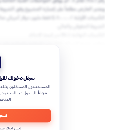
بالمرسوم التشريعي
التأمينات الأولية: /١،٠٠٠،٠٠٠/ $ فقط مل
ويتقدم جميع الشركاء بالتأمينات المؤقتة والنهائية وفق
مدة ارتباط العارض بعرضه: (٦٠) ستون يوماً تقويمياً تبدأ من اليوم التالي لانتهاء موعد …
سجّل دخولك لقراء
المستخدمون المسجّلون يطّلع
مجاناً
. للوصول غير المحدود 
المناقص
تسجي
ليس لديك حس