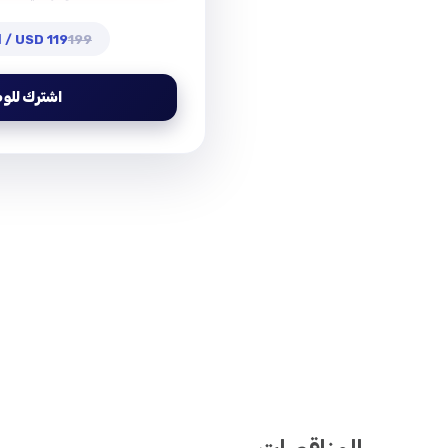
199
119 USD / السنة الأولى
اشترك للو