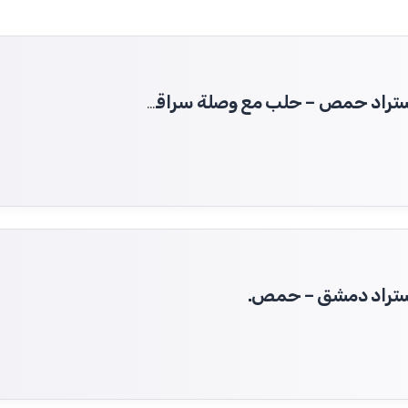
تنفيذ مشروع صيانة وإعادة تأهيل اتوستراد حمص – حلب مع وصلة سراقب – ادلب.
وستراد دمشق – حمص.