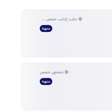
حلب, إدلب, حمص, سراقب، إدلب
منتهية
دمشق, حمص
منتهية