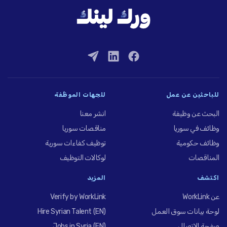
للباحثين عن عمل
للجهات الموظِّفة
البحث عن وظيفة
انشر معنا
وظائف في سوريا
مناقصات سوريا
وظائف حكومية
توظيف كفاءات سورية
المناقصات
لوكالات التوظيف
اكتشف
المزيد
عن WorkLink
Verify by WorkLink
لوحة بيانات سوق العمل
Hire Syrian Talent (EN)
صفحة الاتصال
Jobs in Syria (EN)