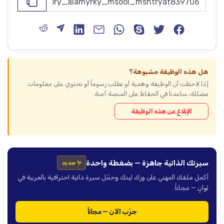
هل هذه الوظيفة مشبوهة؟
إذا لاحظت أن الوظيفة وهمية أو تطلب رسوماً أو تحتوي على معلومات
مضللة، ساعدنا في الحفاظ على المنصة آمنة.
الإبلاغ عن هذه الوظيفة
سيرتك الذاتية جاهزة — بضغطة واحدة
✨ جديد
أكمل ملفك المهني على ورك لينك وحمّل سيرة ذاتية احترافية بالعربية في
ثوانٍ — مجاناً.
جرّب الآن — مجاناً