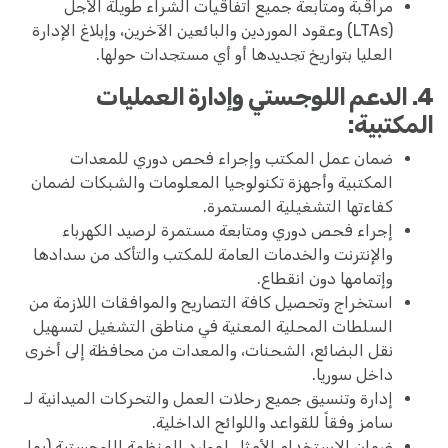
مراقبة ومتابعة جميع اتفاقيات الشراء طويلة الأجل
(LTAs) وعقود الموردين والبائعين الآخرين، وإبلاغ الإدارة
العليا بتواريخ تجديدها أو أي مستجدات حولها.
4. الدعم اللوجستي وإدارة العمليات
المكتبية:
ضمان عمل المكتب وإجراء فحص دوري للمعدات
المكتبية وأجهزة تكنولوجيا المعلومات والشبكات لضمان
كفاءتها التشغيلية المستمرة.
إجراء فحص دوري ومتابعة مستمرة لرصيد الكهرباء
والإنترنت والخدمات العامة للمكتب والتأكد من سدادها
وإتمامها دون انقطاع.
استخراج وتحصيل كافة التصاريح والموافقات اللازمة من
السلطات المحلية المعنية في مناطق التشغيل لتسهيل
نقل البضائع، الشحنات، والمعدات من محافظة إلى أخرى
داخل سوريا.
إدارة وتنسيق جميع رحلات العمل والتحركات الميدانية لـ
سامز وفقاً للقواعد واللوائح الداخلية.
ضمان الاستخدام الأمثل لموارد المنظمة اللوجستية (بما