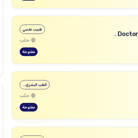
طبيب نفسي
طبيب رأب الفجوة في الصحة النفسية (mhGAP Doctor)
حلب
مفتوحة
الطب البشري…
حلب
مفتوحة