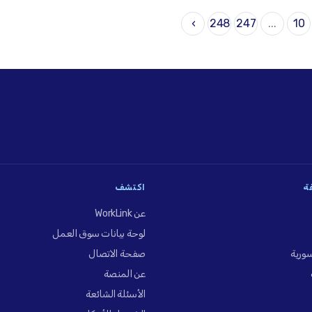
›
248
247
...
10
فة
اكتشف
عن WorkLink
لوحة بيانات سوق العمل
ورية
صفحة الاتصال
عن المنصة
الأسئلة الشائعة