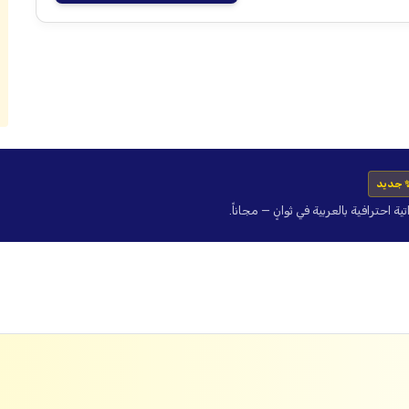
 جديد
حترافية بالعربية في ثوانٍ — مجاناً.