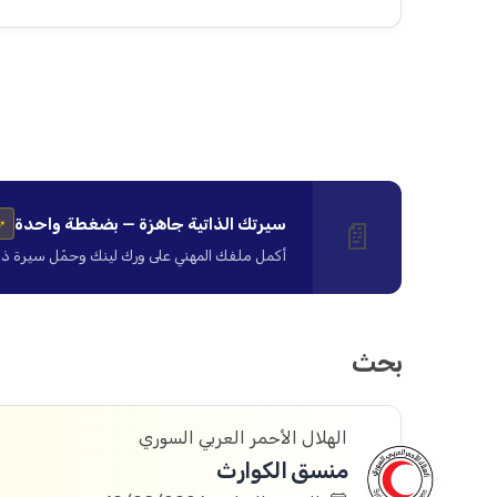
سيرتك الذاتية جاهزة — بضغطة واحدة
📄
✨
أكمل ملفك المهني على ورك لينك وحمّل سيرة ذاتية ا
بحث
الهلال الأحمر العربي السوري
منسق الكوارث