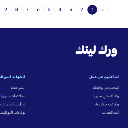
9
8
7
6
5
4
3
2
1
‹
للباحثين عن عمل
للجهات الموظِّ
البحث عن وظيفة
انشر معنا
وظائف في سوريا
مناقصات سوريا
وظائف حكومية
توظيف كفاءات س
المناقصات
لوكالات التوظيف