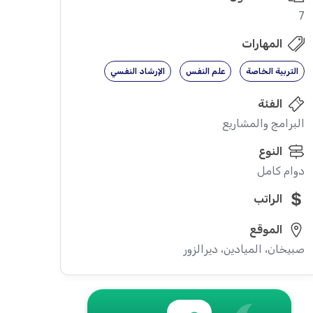
7
المهارات
التربية الخاصة
علم النفس
الإرشاد النفسي
الفئة
البرامج والمشاريع
النوع
دوام كامل
الراتب
الموقع
صبيخان، الميادين، ديرالزور