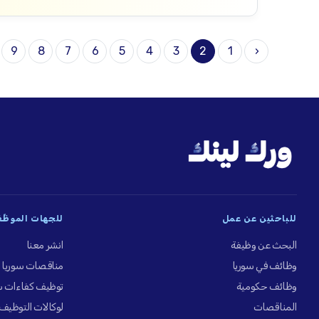
9
8
7
6
5
4
3
2
1
‹
للباحثين عن عمل
للجهات الموظِّ
البحث عن وظيفة
انشر معنا
وظائف في سوريا
مناقصات سوريا
وظائف حكومية
توظيف كفاءات س
المناقصات
لوكالات التوظيف