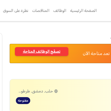
الصفحة الرئيسية
الوظائف
المناقصات
نظرة على السوق
تصفّح الوظائف المتاحة
تعد متاحة الآن
حلب, دمشق, طرطوس, ريف دمشق, ديرالزور, درعا, السويداء, إدلب, القنيطرة, اللاذقية, الرقة, حمص, الحسكة, حماة
مفتوحة