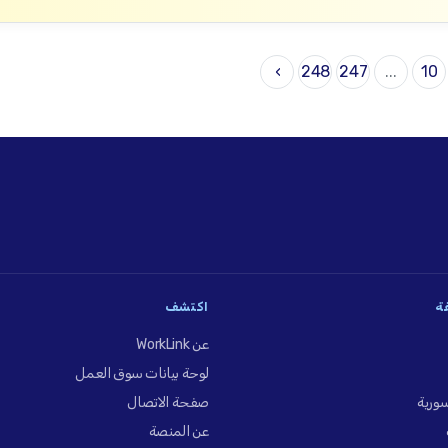
›
248
247
...
10
فة
اكتشف
عن WorkLink
لوحة بيانات سوق العمل
ورية
صفحة الاتصال
عن المنصة