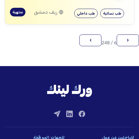
ريف دمشق
منتهية
طب نسائية
طب داخلي
›
‹
6 / 248
للباحثين عن عمل
للجهات الموظِّفة