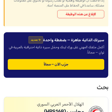
إذا لاحظت أن الوظيفة وهمية أو تطلب رسوماً أو تحتوي على معلومات
مضللة، ساعدنا في الحفاظ على المنصة آمنة.
الإبلاغ عن هذه الوظيفة
سيرتك الذاتية جاهزة — بضغطة واحدة
✨ جديد
أكمل ملفك المهني على ورك لينك وحمّل سيرة ذاتية احترافية بالعربية في
ثوانٍ — مجاناً.
جرّب الآن — مجاناً
بحث
الهلال الأحمر العربي السوري
محاسب (HRS168)