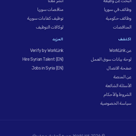
البحث عن وظيفة
انشر معنا
وظائف في سوريا
مناقصات سوريا
وظائف حكومية
توظيف كفاءات سورية
المناقصات
لوكالات التوظيف
اكتشف
المزيد
عن WorkLink
Verify by WorkLink
لوحة بيانات سوق العمل
Hire Syrian Talent (EN)
صفحة الاتصال
Jobs in Syria (EN)
عن المنصة
الأسئلة الشائعة
الشروط والأحكام
سياسة الخصوصية
© 2026 WorkLink. جميع الحقوق محفوظة.