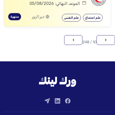
الموعد النهائي: 05/08/2026
ديرالزور
منتهية
علم اجتماع
علم النفس
›
‹
10 / 248