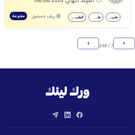
الموعد النهائي: 08/08/2026
ريف دمشق
مفتوحة
طب نسائية
طب داخلي
الطب البشري…
›
‹
7 / 248