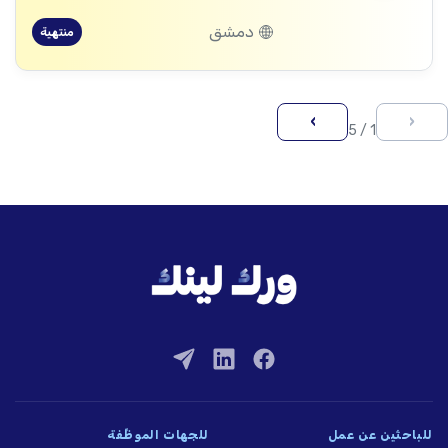
دمشق
منتهية
›
‹
1 / 5
للباحثين عن عمل
للجهات الموظِّفة