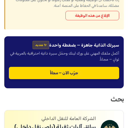
مضللة، ساعدنا في الحفاظ على المنصة آمنة.
الإبلاغ عن هذه الوظيفة
سيرتك الذاتية جاهزة — بضغطة واحدة
✨ جديد
أكمل ملفك المهني على ورك لينك وحمّل سيرة ذاتية احترافية بالعربية في
ثوانٍ — مجاناً.
جرّب الآن — مجاناً
بحث
الشركة العامة للنقل الداخلي
سائق آليات ثقيلة (باص نقل داخلي)